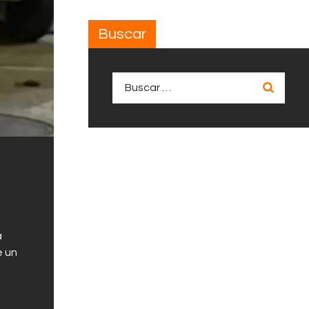
Buscar
Buscar:
a
e un