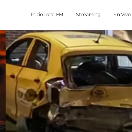
Inicio Real FM
Inicio Real FM
Streaming
En Vivo
Streaming
En Vivo
Descarga La APP
Programas
Noticias
Equipo
Sobre Nosotros