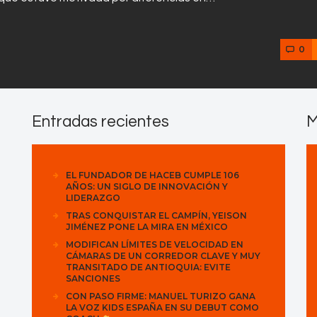
0
Entradas recientes
M
EL FUNDADOR DE HACEB CUMPLE 106
AÑOS: UN SIGLO DE INNOVACIÓN Y
LIDERAZGO
TRAS CONQUISTAR EL CAMPÍN, YEISON
JIMÉNEZ PONE LA MIRA EN MÉXICO
MODIFICAN LÍMITES DE VELOCIDAD EN
CÁMARAS DE UN CORREDOR CLAVE Y MUY
TRANSITADO DE ANTIOQUIA: EVITE
SANCIONES
CON PASO FIRME: MANUEL TURIZO GANA
LA VOZ KIDS ESPAÑA EN SU DEBUT COMO