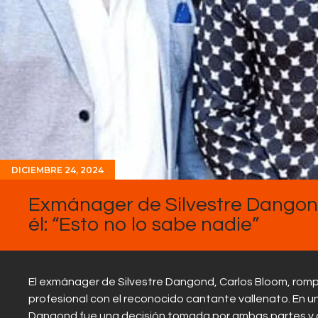
DICIEMBRE 24, 2024
Exmánager de Silvestre Dangond
él: “Esto no lo sabe nadie”
El exmánager de Silvestre Dangond, Carlos Bloom, rompió
profesional con el reconocido cantante vallenato. En u
Dangond fue una decisión tomada por ambas partes y 