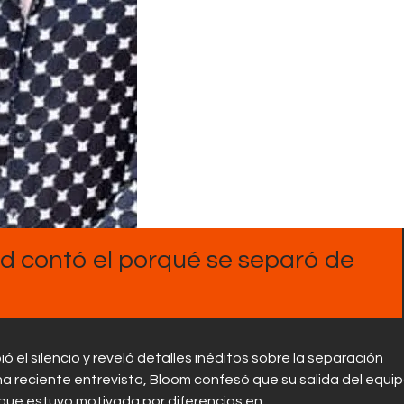
Contactos
 contó el porqué se separó de
 el silencio y reveló detalles inéditos sobre la separación
na reciente entrevista, Bloom confesó que su salida del equi
que estuvo motivada por diferencias en…