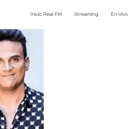
Inicio Real FM
Inicio Real FM
Streaming
En Vivo
Streaming
En Vivo
Descarga La APP
Programas
Noticias
Equipo
Sobre Nosotros