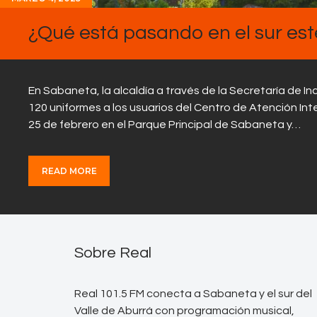
¿Qué está pasando en el sur es
En Sabaneta, la alcaldía a través de la Secretaría de In
120 uniformes a los usuarios del Centro de Atención Int
25 de febrero en el Parque Principal de Sabaneta y…
READ MORE
Sobre Real
Real 101.5 FM conecta a Sabaneta y el sur del
Valle de Aburrá con programación musical,