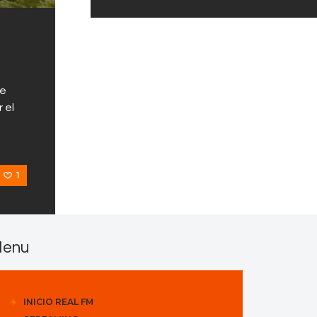
de
 el
1
enu
INICIO REAL FM