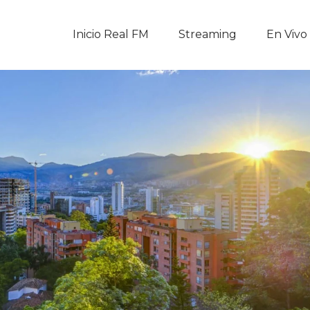
Inicio Real FM
Inicio Real FM
Streaming
En Vivo
Streaming
En Vivo
Descarga La APP
Programas
Noticias
Equipo
Sobre Nosotros