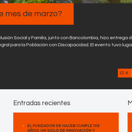
Contactos
te mes de marzo?
clusión Social y Familia, junto con Bancolombia, hizo entrega 
egral para la Población con Discapacidad. El evento tuvo lugar
0
Entradas recientes
M
EL FUNDADOR DE HACEB CUMPLE 106
AÑOS: UN SIGLO DE INNOVACIÓN Y