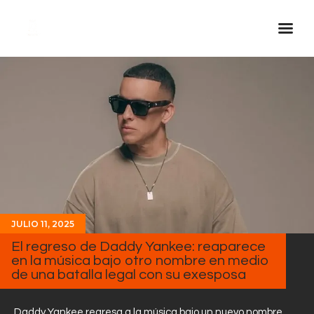
Inicio Real FM
Streaming
En Vivo
Descarga La APP
Programas
Noticias
JULIO 11, 2025
Equipo
El regreso de Daddy Yankee: reaparece
Sobre Nosotros
en la música bajo otro nombre en medio
de una batalla legal con su exesposa
Contactos
Daddy Yankee regresa a la música bajo un nuevo nombre