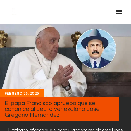
Inicio Real FM
Streaming
En Vivo
Descarga La APP
Programas
Noticias
FEBRERO 25, 2025
Equipo
El papa Francisco aprueba que se
Sobre Nosotros
canonice al beato venezolano José
Gregorio Hernández
Contactos
El Vaticano informó que el papa Francisco recibió este lunes