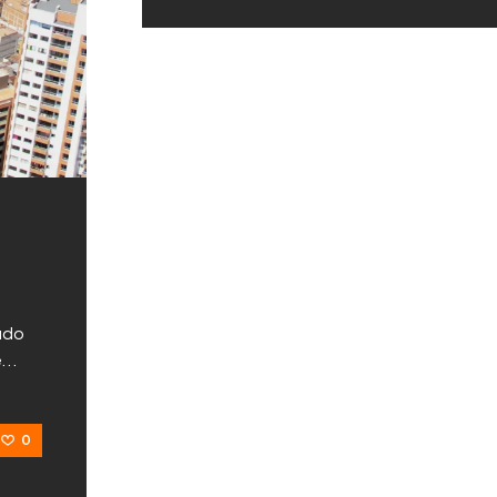
ado
de…
0