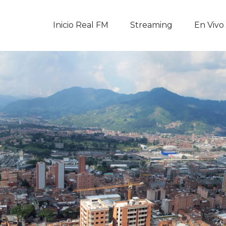
Inicio Real FM
Inicio Real FM
Streaming
En Vivo
Streaming
En Vivo
Descarga La APP
Programas
Noticias
Equipo
Sobre Nosotros