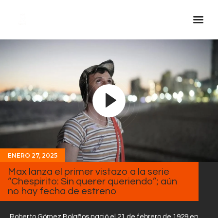
Inicio Real FM
Streaming
En Vivo
Descarga La APP
Programas
Noticias
ENERO 27, 2025
Equipo
Max lanza el primer vistazo a la serie
Sobre Nosotros
“Chespirito: Sin querer queriendo”; aún
no hay fecha de estreno
Contactos
Roberto Gómez Bolaños nació el 21 de febrero de 1929 en