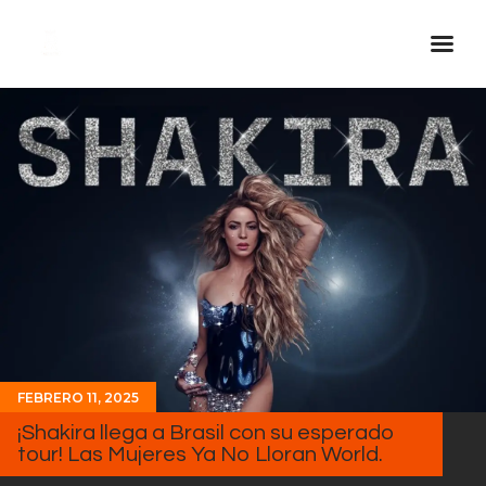
Inicio Real FM
Streaming
En Vivo
Descarga La APP
Programas
Noticias
Equipo
Sobre Nosotros
FEBRERO 11, 2025
Contactos
¡Shakira llega a Brasil con su esperado
tour! Las Mujeres Ya No Lloran World.