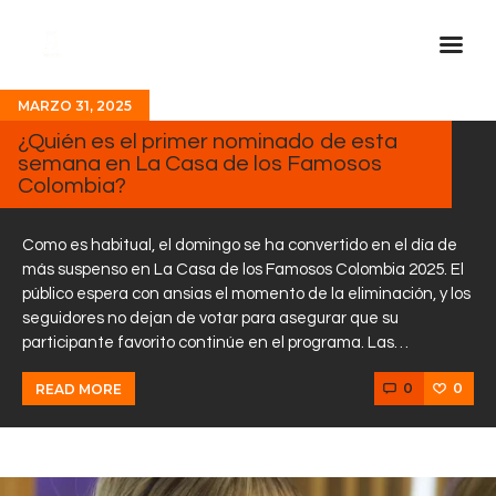
MARZO 31, 2025
Inicio Real FM
¿Quién es el primer nominado de esta
semana en La Casa de los Famosos
Streaming
Colombia?
En Vivo
Descarga La APP
Como es habitual, el domingo se ha convertido en el día de
más suspenso en La Casa de los Famosos Colombia 2025. El
Programas
público espera con ansias el momento de la eliminación, y los
seguidores no dejan de votar para asegurar que su
Noticias
participante favorito continúe en el programa. Las…
Equipo
0
0
READ MORE
Sobre Nosotros
Contactos