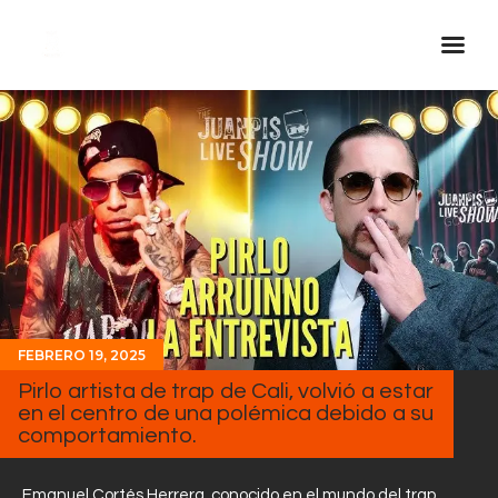
Inicio Real FM
Streaming
En Vivo
Descarga La APP
Programas
Noticias
FEBRERO 19, 2025
Equipo
Pirlo artista de trap de Cali, volvió a estar
Sobre Nosotros
en el centro de una polémica debido a su
comportamiento.
Contactos
Emanuel Cortés Herrera, conocido en el mundo del trap