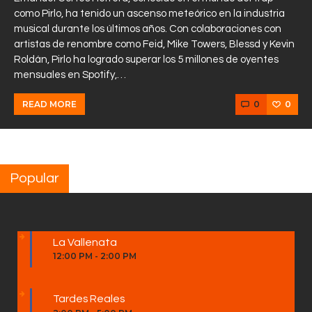
como Pirlo, ha tenido un ascenso meteórico en la industria
musical durante los últimos años. Con colaboraciones con
artistas de renombre como Feid, Mike Towers, Blessd y Kevin
Roldán, Pirlo ha logrado superar los 5 millones de oyentes
mensuales en Spotify,…
0
0
READ MORE
Popular
La Vallenata
12:00 PM
-
2:00 PM
Tardes Reales