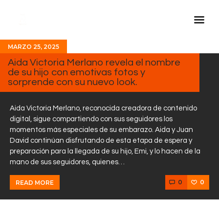
MARZO 25, 2025
Inicio Real FM
Aida Victoria Merlano revela el nombre
de su hijo con emotivas fotos y
Streaming
sorprende con su nuevo look.
En Vivo
Descarga La APP
Aida Victoria Merlano, reconocida creadora de contenido
digital, sigue compartiendo con sus seguidores los
Programas
momentos más especiales de su embarazo. Aida y Juan
David continúan disfrutando de esta etapa de espera y
Noticias
preparación para la llegada de su hijo, Emi, y lo hacen de la
Equipo
mano de sus seguidores, quienes…
Sobre Nosotros
0
0
READ MORE
Contactos