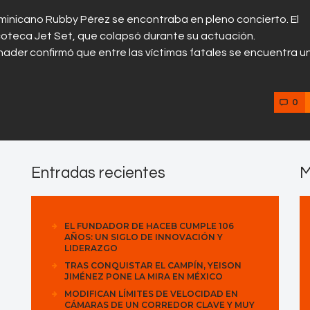
minicano Rubby Pérez se encontraba en pleno concierto. El
oteca Jet Set, que colapsó durante su actuación.
nader confirmó que entre las víctimas fatales se encuentra 
0
Entradas recientes
M
EL FUNDADOR DE HACEB CUMPLE 106
AÑOS: UN SIGLO DE INNOVACIÓN Y
LIDERAZGO
TRAS CONQUISTAR EL CAMPÍN, YEISON
JIMÉNEZ PONE LA MIRA EN MÉXICO
MODIFICAN LÍMITES DE VELOCIDAD EN
CÁMARAS DE UN CORREDOR CLAVE Y MUY