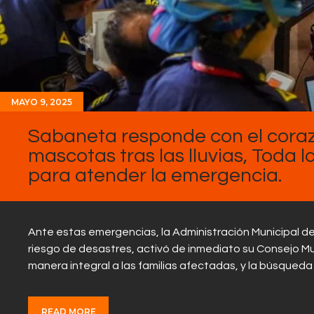
MAYO 9, 2025
Sabaneta responde con el corazó
mascotas tras las lluvias, Toda l
para atender la emergencia.
Ante estas emergencias, la Administración Municipal d
riesgo de desastres, activó de inmediato su Consejo M
manera integral a las familias afectadas, y la búsqued
READ MORE