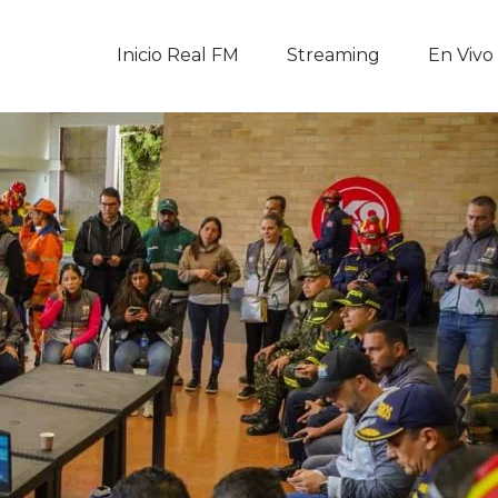
Inicio Real FM
Inicio Real FM
Streaming
En Vivo
Streaming
En Vivo
Descarga La APP
Programas
Noticias
Equipo
Sobre Nosotros