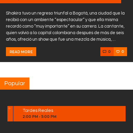
Shakira tuvo un regreso triunfal a Bogotá, una ciudad que la
recibió con un ambiente “espectacular” y que ella misma
recordó como “muy importante” en su carrera. La cantante,
quien volvió a la capital colombiana después de más de seis
años, ofreció un show que fue una mezcla de música,…
0
0
READ MORE
Popular
Tardes Reales
2:00 PM
-
5:00 PM