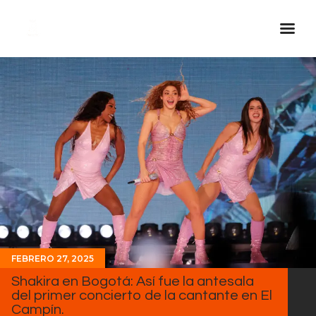
Inicio Real FM
Streaming
En Vivo
Descarga La APP
Programas
Noticias
Equipo
Sobre Nosotros
FEBRERO 27, 2025
Contactos
Shakira en Bogotá: Así fue la antesala
del primer concierto de la cantante en El
Campín.