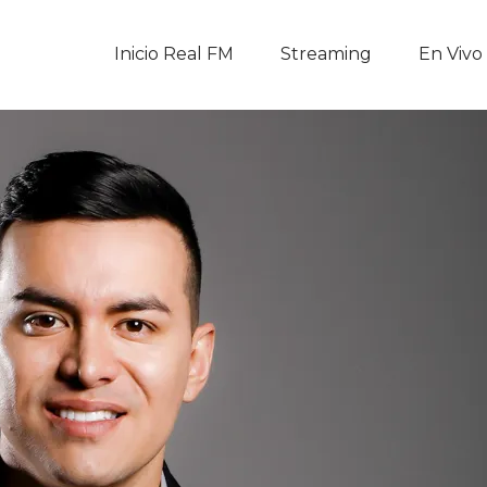
Inicio Real FM
Inicio Real FM
Streaming
En Vivo
Streaming
En Vivo
Descarga La APP
Programas
Noticias
Equipo
Sobre Nosotros