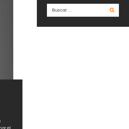
Buscar:
a
nar el