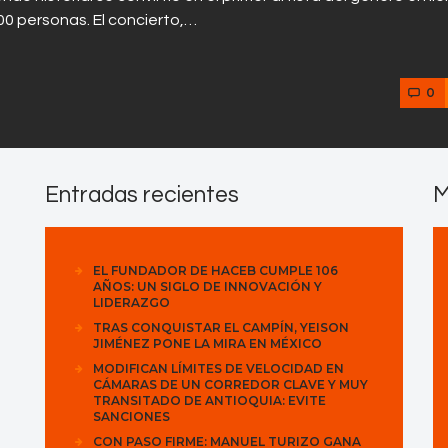
0 personas. El concierto,…
0
Entradas recientes
M
EL FUNDADOR DE HACEB CUMPLE 106
AÑOS: UN SIGLO DE INNOVACIÓN Y
LIDERAZGO
TRAS CONQUISTAR EL CAMPÍN, YEISON
JIMÉNEZ PONE LA MIRA EN MÉXICO
MODIFICAN LÍMITES DE VELOCIDAD EN
CÁMARAS DE UN CORREDOR CLAVE Y MUY
TRANSITADO DE ANTIOQUIA: EVITE
SANCIONES
CON PASO FIRME: MANUEL TURIZO GANA