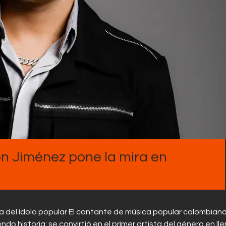
Contactos
on Jiménez pone la mira en
a del ídolo popular El cantante de música popular colombian
historia: se convirtió en el primer artista del género en lle