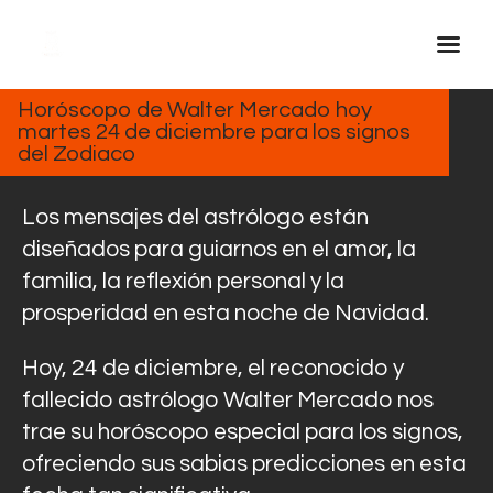
DICIEMBRE
24, 2024
Horóscopo de Walter Mercado hoy
martes 24 de diciembre para los signos
Inicio Real FM
del Zodiaco
Streaming
En Vivo
Los mensajes del astrólogo están
Descarga La APP
diseñados para guiarnos en el amor, la
familia, la reflexión personal y la
Programas
prosperidad en esta noche de Navidad.
Noticias
Equipo
Hoy, 24 de diciembre, el reconocido y
Sobre Nosotros
fallecido astrólogo Walter Mercado nos
trae su horóscopo especial para los signos,
Contactos
ofreciendo sus sabias predicciones en esta