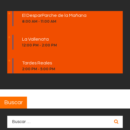
El DesparParche de la Mañana
8:00 AM
-
11:00 AM
La Vallenata
12:00 PM
-
2:00 PM
Tardes Reales
2:00 PM
-
5:00 PM
Buscar
Buscar: