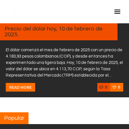
FEBRERO
10, 2025
Precio del dólar hoy, 10 de febrero de
2025.
Inicio Real FM
Streaming
El dólar comenzó el mes de febrero de 2025 con un precio de
En Vivo
4.183,93 pesos colombianos (COP), y desde entonces ha
experimentado una ligera baja. Hoy, 10 de febrero de 2025, el
Descarga La APP
valor del dólar se ubica en 4.113,70 COP, según la Tasa
Programas
Representativa del Mercado (TRM) establecida por el…
Noticias
0
0
READ MORE
Equipo
Sobre Nosotros
Contactos
Popular