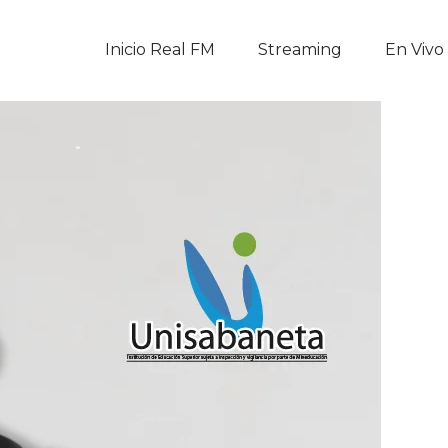
Inicio Real FM
Inicio Real FM
Streaming
En Vivo
Streaming
En Vivo
Descarga La APP
Programas
Noticias
Equipo
Sobre Nosotros