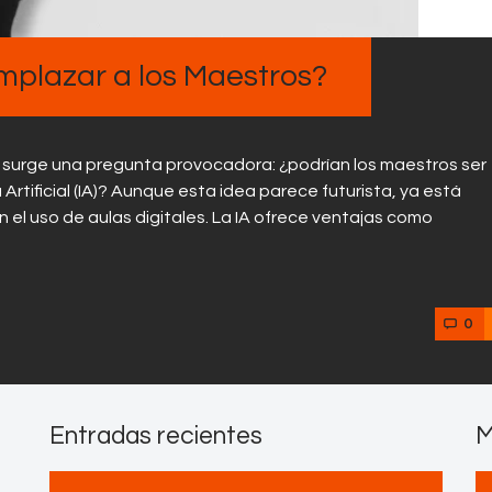
mplazar a los Maestros?
surge una pregunta provocadora: ¿podrían los maestros ser
rtificial (IA)? Aunque esta idea parece futurista, ya está
el uso de aulas digitales. La IA ofrece ventajas como
0
Entradas recientes
M