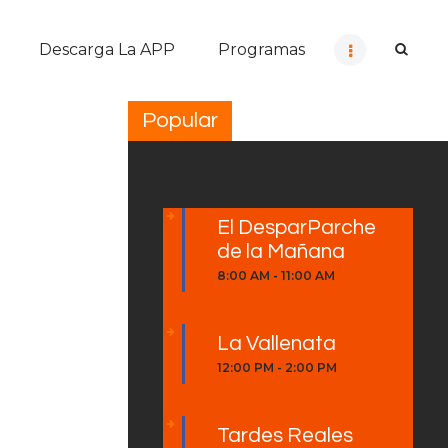
Descarga La APP
Programas
Popular
El DesparParche
de la Mañana
8:00 AM
-
11:00 AM
La Vallenata
12:00 PM
-
2:00 PM
Tardes Reales