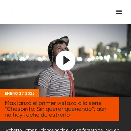
Inicio Real FM
Streaming
En Vivo
Descarga La APP
Programas
Noticias
ENERO 27, 2025
Equipo
Max lanza el primer vistazo a la serie
Sobre Nosotros
“Chespirito: Sin querer queriendo”; aún
no hay fecha de estreno
Contactos
Roberto Gómez Bolaños nació el 21 de febrero de 1929 en