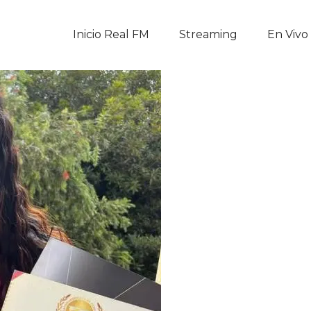
Inicio Real FM
Inicio Real FM
Streaming
En Vivo
Streaming
En Vivo
Descarga La APP
Programas
Noticias
Equipo
Sobre Nosotros