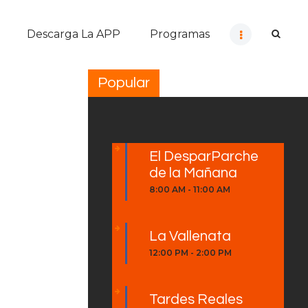
Descarga La APP
Programas
Popular
El DesparParche
de la Mañana
8:00 AM
-
11:00 AM
La Vallenata
12:00 PM
-
2:00 PM
Tardes Reales