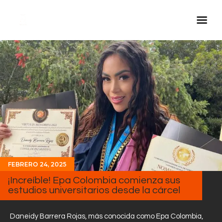
Inicio Real FM
Streaming
En Vivo
Descarga La APP
Programas
Noticias
Equipo
FEBRERO 24, 2025
Sobre Nosotros
¡Increíble! Epa Colombia comienza sus
estudios universitarios desde la cárcel
Contactos
Daneidy Barrera Rojas, más conocida como Epa Colombia,