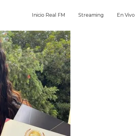
Inicio Real FM
Inicio Real FM
Streaming
En Vivo
Streaming
En Vivo
Descarga La APP
Programas
Noticias
Equipo
Sobre Nosotros