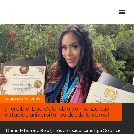
Inicio Real FM
Streaming
En Vivo
Descarga La APP
Programas
Noticias
Equipo
FEBRERO 24, 2025
Sobre Nosotros
¡Increíble! Epa Colombia comienza sus
estudios universitarios desde la cárcel
Contactos
Daneidy Barrera Rojas, más conocida como Epa Colombia,