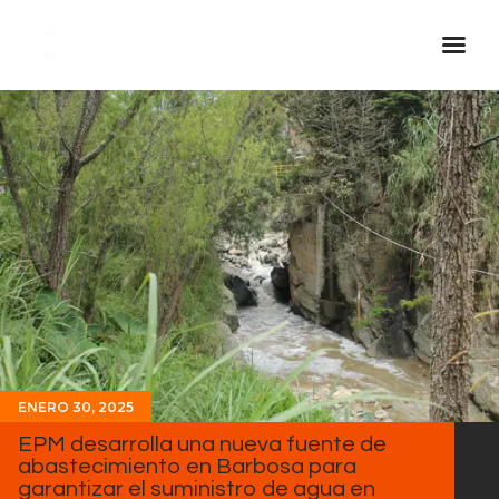
Inicio Real FM
Streaming
En Vivo
Descarga La APP
Programas
Noticias
Equipo
Sobre Nosotros
ENERO 30, 2025
Contactos
EPM desarrolla una nueva fuente de
abastecimiento en Barbosa para
garantizar el suministro de agua en