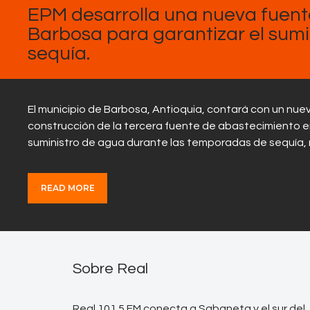
EPM desarrolla una nueva fuent
Barbosa para garantizar el sum
sequía.
El municipio de Barbosa, Antioquia, contará con un nue
construcción de la tercera fuente de abastecimiento e
suministro de agua durante las temporadas de sequía,
READ MORE
Sobre Real
Real 101.5 FM conecta a Sabaneta y el sur del