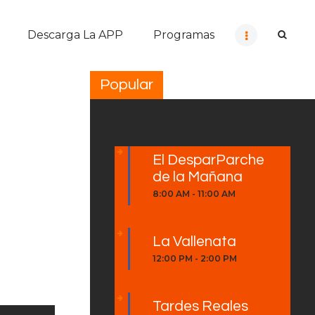
Descarga La APP
Programas
Popular
El DesparParche
de la Mañana
8:00 AM
-
11:00 AM
La Vallenata
12:00 PM
-
2:00 PM
Tardes Reales