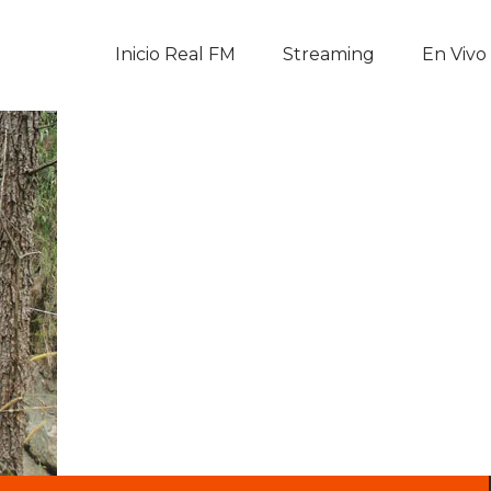
Inicio Real FM
Inicio Real FM
Streaming
En Vivo
Streaming
En Vivo
Descarga La APP
Programas
Noticias
Equipo
Sobre Nosotros