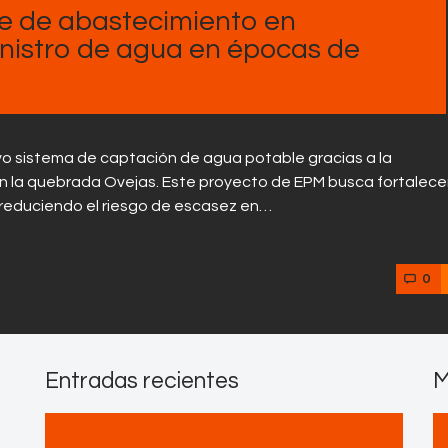
Contactos
e de abastecimiento en
inistro de agua en épocas de
vo sistema de captación de agua potable gracias a la
n la quebrada Ovejas. Este proyecto de EPM busca fortalecer
 reduciendo el riesgo de escasez en…
0
Entradas recientes
M