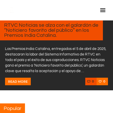
ABRIL
7,
2025
RTVC Noticias se alza con el galardón de
“Noticiero favorito del público” en los
Inicio Real FM
Premios India Catalina.
Streaming
En Vivo
Los Premios India Catalina, entregados el 5 de abril de 2025,
destacaron la labor del Sistema Informativo de RTVC en
Descarga La APP
todo el país y el éxito de sus coproducciones. RTVC Noticias
Programas
ganó el premio a ‘Noticiero favorito del público’, un galardón
clave que resalta la aceptación y el apoyo de…
Noticias
Equipo
0
0
READ MORE
Sobre Nosotros
Contactos
Popular