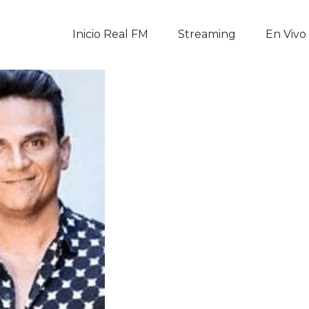
Inicio Real FM
Inicio Real FM
Streaming
En Vivo
Streaming
En Vivo
Descarga La APP
Programas
Noticias
Equipo
Sobre Nosotros