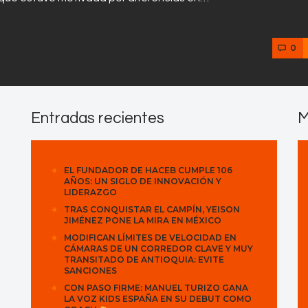
0
Entradas recientes
M
EL FUNDADOR DE HACEB CUMPLE 106
AÑOS: UN SIGLO DE INNOVACIÓN Y
LIDERAZGO
TRAS CONQUISTAR EL CAMPÍN, YEISON
JIMÉNEZ PONE LA MIRA EN MÉXICO
MODIFICAN LÍMITES DE VELOCIDAD EN
CÁMARAS DE UN CORREDOR CLAVE Y MUY
TRANSITADO DE ANTIOQUIA: EVITE
SANCIONES
CON PASO FIRME: MANUEL TURIZO GANA
LA VOZ KIDS ESPAÑA EN SU DEBUT COMO