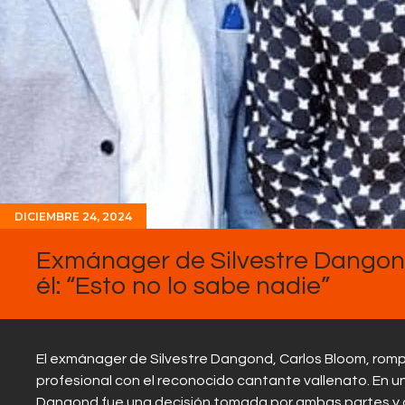
DICIEMBRE 24, 2024
Exmánager de Silvestre Dangond
él: “Esto no lo sabe nadie”
El exmánager de Silvestre Dangond, Carlos Bloom, rompió
profesional con el reconocido cantante vallenato. En u
Dangond fue una decisión tomada por ambas partes y 