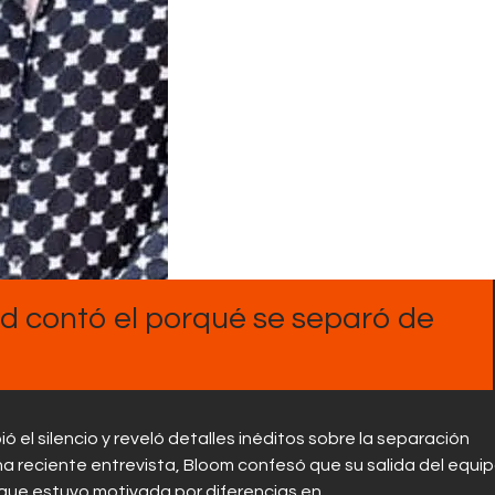
Contactos
 contó el porqué se separó de
 el silencio y reveló detalles inéditos sobre la separación
na reciente entrevista, Bloom confesó que su salida del equi
que estuvo motivada por diferencias en…