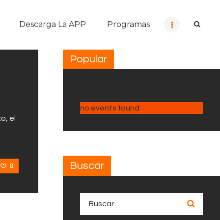
Descarga La APP
Programas
Popular
no events found
o, el
Buscar
0
Buscar: