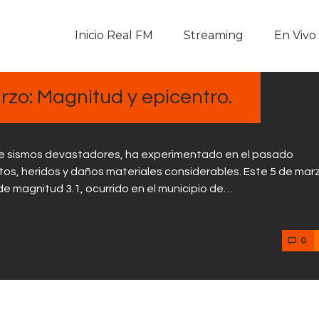
Inicio Real FM
Inicio Real FM
Streaming
En Vivo
Streaming
En Vivo
zo: Magnitud y epicentro.
Descarga La APP
 de sismos devastadores, ha experimentado en el pasado
Programas
s, heridos y daños materiales considerables. Este 5 de marz
e magnitud 3.1, ocurrido en el municipio de…
Noticias
0
Equipo
Sobre Nosotros