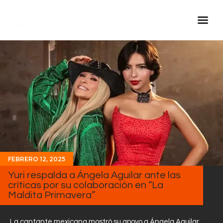
Inicio Real FM
Streaming
En Vivo
Descarga La APP
Programas
Noticias
FEBRERO 12, 2025
Equipo
Yuri respalda a Ángela Aguilar ante las
Sobre Nosotros
críticas por su colaboración en “La
Maldita Primavera”
Contactos
La cantante mexicana mostró su apoyo a Ángela Aguilar,