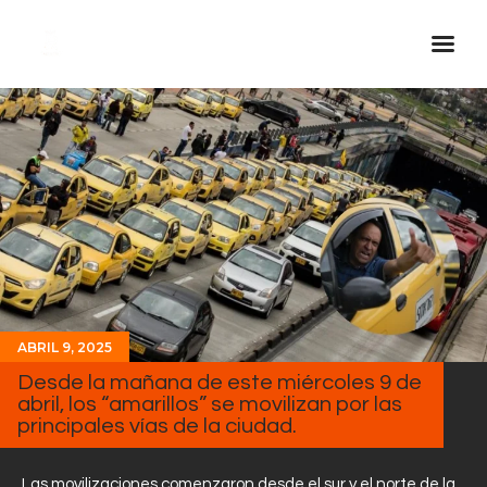
Inicio Real FM
Streaming
En Vivo
Descarga La APP
Programas
Noticias
ABRIL 9, 2025
Equipo
Desde la mañana de este miércoles 9 de
Sobre Nosotros
abril, los “amarillos” se movilizan por las
principales vías de la ciudad.
Contactos
Las movilizaciones comenzaron desde el sur y el norte de la