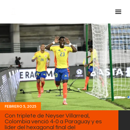
Inicio Real FM
Streaming
En Vivo
Descarga La APP
Programas
Noticias
Equipo
Sobre Nosotros
FEBRERO 5, 2025
Contactos
Con triplete de Neyser Villarreal,
Colombia venció 4-0 a Paraguay y es
líder del hexagonal final del