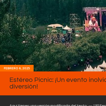
FEBRERO 6, 2025
Estéreo Picnic: ¡Un evento inolv
diversión!
Aquí tienes una versión modificada del texto: — **El Fes