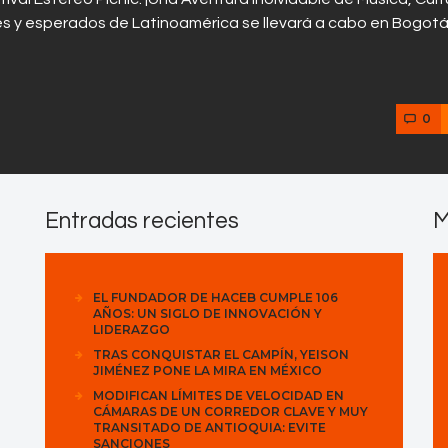
es y esperados de Latinoamérica se llevará a cabo en Bogotá
0
Entradas recientes
M
EL FUNDADOR DE HACEB CUMPLE 106
AÑOS: UN SIGLO DE INNOVACIÓN Y
LIDERAZGO
TRAS CONQUISTAR EL CAMPÍN, YEISON
JIMÉNEZ PONE LA MIRA EN MÉXICO
MODIFICAN LÍMITES DE VELOCIDAD EN
CÁMARAS DE UN CORREDOR CLAVE Y MUY
TRANSITADO DE ANTIOQUIA: EVITE
SANCIONES