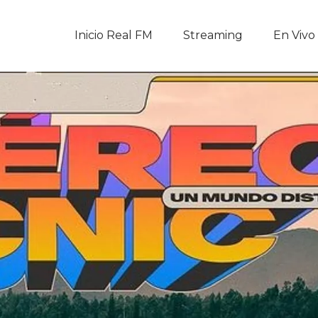
Inicio Real FM
Inicio Real FM
Streaming
En Vivo
Streaming
En Vivo
Descarga La APP
Programas
Noticias
Equipo
Sobre Nosotros