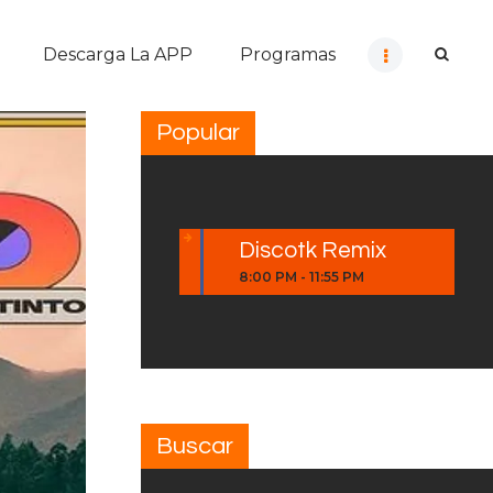
Descarga La APP
Programas
Popular
Discotk Remix
8:00 PM
-
11:55 PM
Buscar