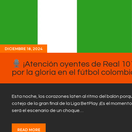
DICIEMBRE 18, 2024
¡Atención oyentes de Real 101
por la gloria en el fútbol colomb
Esta noche, los corazones laten al ritmo del balón porq
cotejo de la gran final de la Liga BetPlay. ¡Es el moment
será el escenario de un choque…
READ MORE