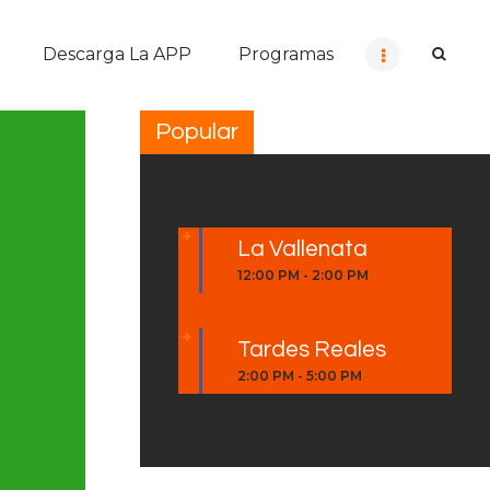
Descarga La APP
Programas
Popular
La Vallenata
12:00 PM
-
2:00 PM
Tardes Reales
2:00 PM
-
5:00 PM