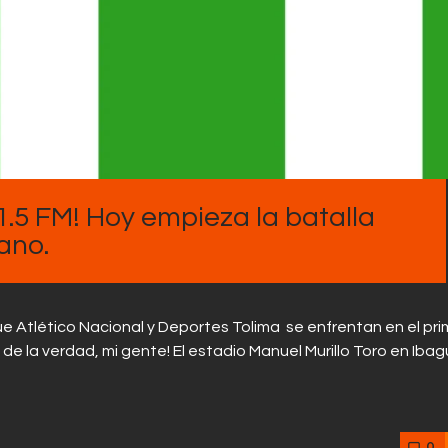
.5 FM! Hoy empieza la batalla
iano.
ue Atlético Nacional y Deportes Tolima se enfrentan en el pri
o de la verdad, mi gente! El estadio Manuel Murillo Toro en Iba
0