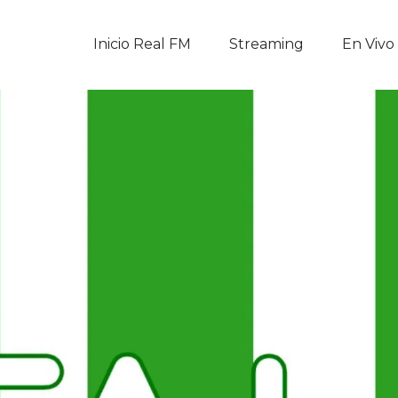
Inicio Real FM
Inicio Real FM
Streaming
En Vivo
Streaming
En Vivo
Descarga La APP
Programas
Noticias
Equipo
Sobre Nosotros