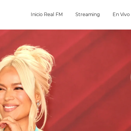
Inicio Real FM
Inicio Real FM
Streaming
En Vivo
Streaming
En Vivo
Descarga La APP
Programas
Noticias
Equipo
Sobre Nosotros