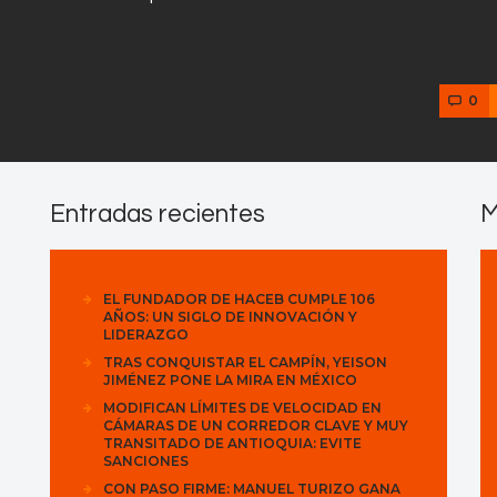
0
Entradas recientes
M
EL FUNDADOR DE HACEB CUMPLE 106
AÑOS: UN SIGLO DE INNOVACIÓN Y
LIDERAZGO
TRAS CONQUISTAR EL CAMPÍN, YEISON
JIMÉNEZ PONE LA MIRA EN MÉXICO
MODIFICAN LÍMITES DE VELOCIDAD EN
CÁMARAS DE UN CORREDOR CLAVE Y MUY
TRANSITADO DE ANTIOQUIA: EVITE
SANCIONES
CON PASO FIRME: MANUEL TURIZO GANA