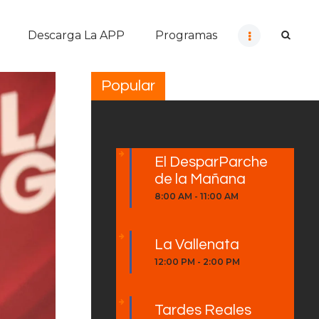
Descarga La APP
Programas
Popular
El DesparParche
de la Mañana
8:00 AM
-
11:00 AM
La Vallenata
12:00 PM
-
2:00 PM
Tardes Reales