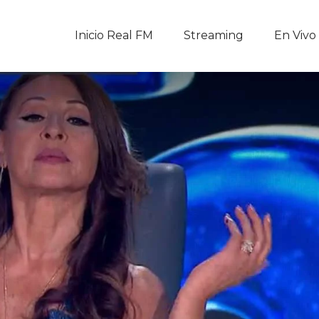
Inicio Real FM
Inicio Real FM
Streaming
En Vivo
Streaming
En Vivo
Descarga La APP
Programas
Noticias
Equipo
Sobre Nosotros