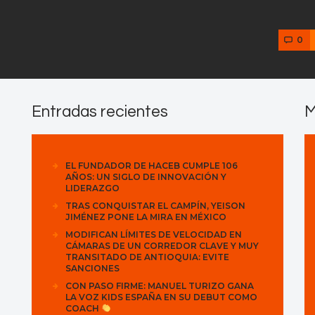
0
Entradas recientes
M
EL FUNDADOR DE HACEB CUMPLE 106
AÑOS: UN SIGLO DE INNOVACIÓN Y
LIDERAZGO
TRAS CONQUISTAR EL CAMPÍN, YEISON
JIMÉNEZ PONE LA MIRA EN MÉXICO
MODIFICAN LÍMITES DE VELOCIDAD EN
CÁMARAS DE UN CORREDOR CLAVE Y MUY
TRANSITADO DE ANTIOQUIA: EVITE
SANCIONES
CON PASO FIRME: MANUEL TURIZO GANA
LA VOZ KIDS ESPAÑA EN SU DEBUT COMO
COACH