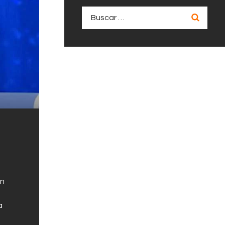
Buscar:
an
a