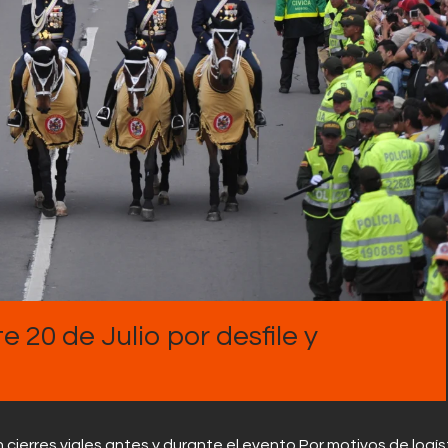
Contactos
e 20 de Julio por desfile y
án cierres viales antes y durante el evento.Por motivos de logís