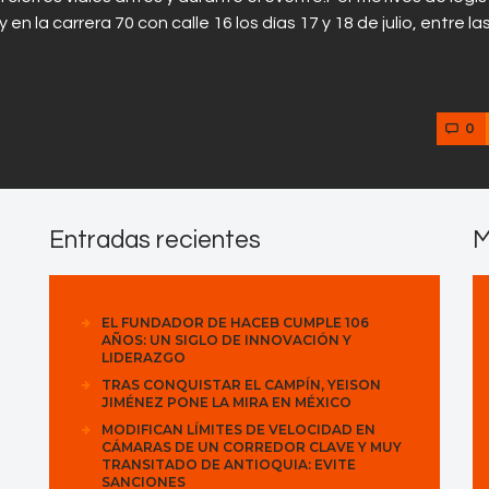
n la carrera 70 con calle 16 los días 17 y 18 de julio, entre la
0
Entradas recientes
M
EL FUNDADOR DE HACEB CUMPLE 106
AÑOS: UN SIGLO DE INNOVACIÓN Y
LIDERAZGO
TRAS CONQUISTAR EL CAMPÍN, YEISON
JIMÉNEZ PONE LA MIRA EN MÉXICO
MODIFICAN LÍMITES DE VELOCIDAD EN
CÁMARAS DE UN CORREDOR CLAVE Y MUY
TRANSITADO DE ANTIOQUIA: EVITE
SANCIONES