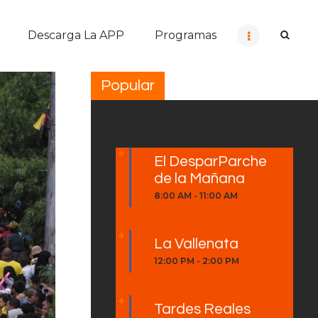
Descarga La APP
Programas
Popular
El DesparParche
de la Mañana
8:00 AM
-
11:00 AM
La Vallenata
12:00 PM
-
2:00 PM
Tardes Reales