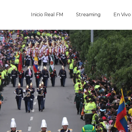
Inicio Real FM
Inicio Real FM
Streaming
En Vivo
Streaming
En Vivo
Descarga La APP
Programas
Noticias
Equipo
Sobre Nosotros