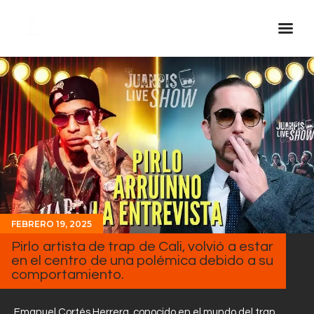
Inicio Real FM
Streaming
En Vivo
Descarga La APP
Programas
Noticias
FEBRERO 19, 2025
Equipo
Pirlo artista de trap de Cali, volvió a estar
Sobre Nosotros
en el centro de una polémica debido a su
comportamiento.
Contactos
Emanuel Cortés Herrera, conocido en el mundo del trap