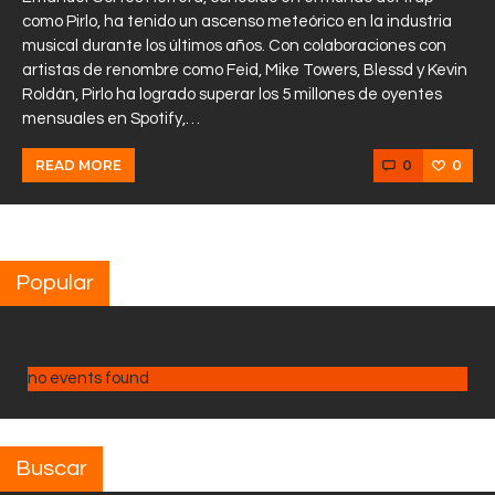
como Pirlo, ha tenido un ascenso meteórico en la industria
musical durante los últimos años. Con colaboraciones con
artistas de renombre como Feid, Mike Towers, Blessd y Kevin
Roldán, Pirlo ha logrado superar los 5 millones de oyentes
mensuales en Spotify,…
0
0
READ MORE
Popular
no events found
Buscar