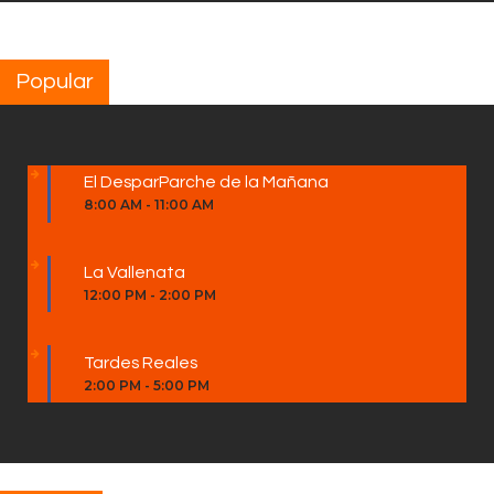
Popular
El DesparParche de la Mañana
8:00 AM
-
11:00 AM
La Vallenata
12:00 PM
-
2:00 PM
Tardes Reales
2:00 PM
-
5:00 PM