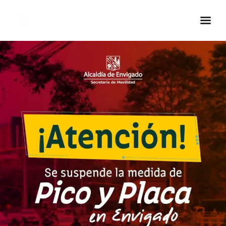
Inicio Real FM
Streaming
En Vivo
Descarga La APP
Programas
Noticias
Equipo
Sobre Nosotros
Contactos