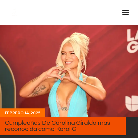
Inicio Real FM
Streaming
En Vivo
Descarga La APP
Programas
Noticias
Equipo
Sobre Nosotros
FEBRERO 14, 2025
Contactos
Cumpleaños De Carolina Giraldo más
reconocida como Karol G.