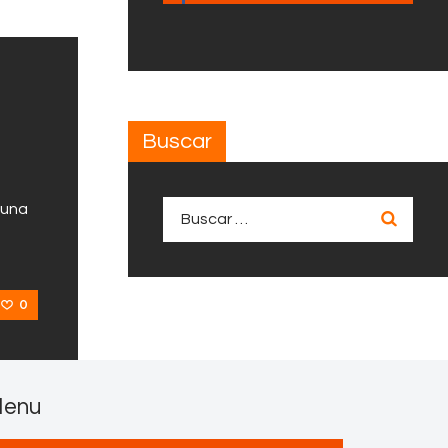
Buscar
 una
Buscar:
0
enu