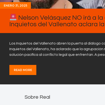
ENERO 31, 2025
Nelson Velásquez NO irá a la 
Inquietos del Vallenato aclara la
Los Inquietos del Vallenato abren la puerta al diálogo 
Inquietos del Vallenato, ha aclarado que la agrupación 
solución pacífica al conflicto legal que enfrentan. A pe
READ MORE
Sobre Real