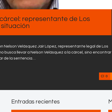
Contactos
cárcel: representante de Los
 situación
con Nelson Velásquez Jair López, representante legal de Los
no busca llevar a Nelson Velásquez a la cárcel, sino encontrar
sar de la sentencia…
0
Entradas recientes
M