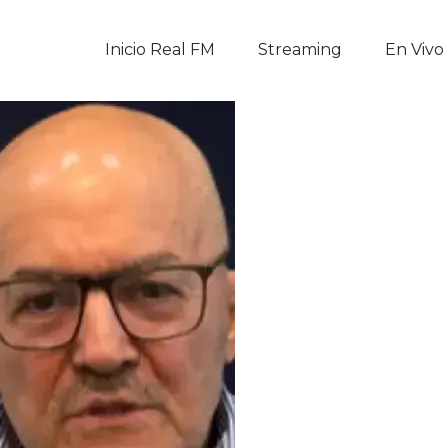
Inicio Real FM
Inicio Real FM
Streaming
En Vivo
Streaming
En Vivo
Descarga La APP
Programas
Noticias
Equipo
Sobre Nosotros