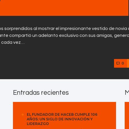
Contactos
os sorprendidos al mostrar el impresionante vestido de novia
ntante compartió un adelanto exclusivo con sus amigas, gene
tá cada vez…
0
Entradas recientes
M
EL FUNDADOR DE HACEB CUMPLE 106
AÑOS: UN SIGLO DE INNOVACIÓN Y
LIDERAZGO