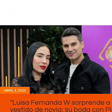
ABRIL 3, 2025
“Luisa Fernanda W sorprende a 
vestido de novia; su boda con 