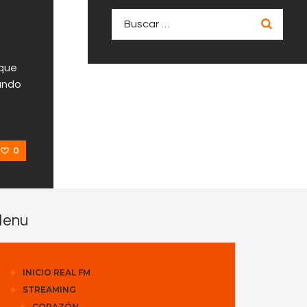
Buscar:
 que
rando
0
enu
INICIO REAL FM
STREAMING
CORAZÓN