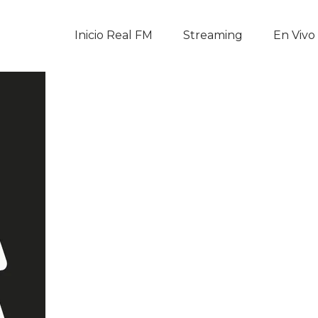
Inicio Real FM
Inicio Real FM
Streaming
En Vivo
Streaming
En Vivo
Descarga La APP
Programas
Noticias
Equipo
Sobre Nosotros