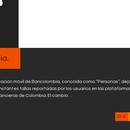
Contactos
ia.
licación móvil de Bancolombia, conocida como “Personas”, dej
nstantes fallas reportadas por los usuarios en las plataforma
inancieras de Colombia. El cambio…
0