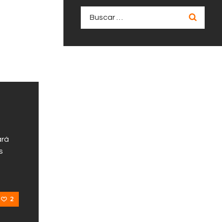
Buscar:
ará
s
2