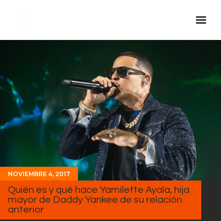
Inicio Real FM
Streaming
En Vivo
Descarga La APP
Programas
Noticias
Equipo
NOVIEMBRE 4, 2017
Sobre Nosotros
Quién es y qué hace Yamilette Ayala, hija
Contactos
mayor de Daddy Yankee de su relación
anterior