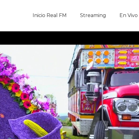
Inicio Real FM
Inicio Real FM
Streaming
En Vivo
Streaming
En Vivo
Descarga La APP
Programas
Noticias
Equipo
Sobre Nosotros