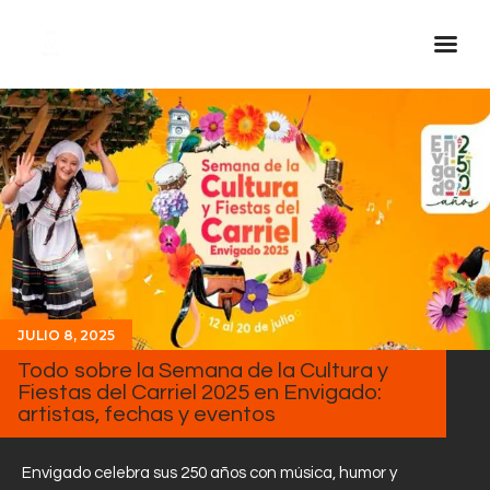
Inicio Real FM
Streaming
En Vivo
Descarga La APP
Programas
Noticias
JULIO 8, 2025
Equipo
Todo sobre la Semana de la Cultura y
Fiestas del Carriel 2025 en Envigado:
Sobre Nosotros
artistas, fechas y eventos
Contactos
Envigado celebra sus 250 años con música, humor y