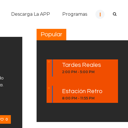
Descarga La APP
Programas
Popular
Tardes Reales
2:00 PM
-
5:00 PM
do
a.
Estación Retro
8:00 PM
-
11:55 PM
0