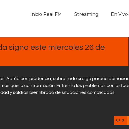
Inicio Real FM
Inicio Real FM
Streaming
En Vivo
Streaming
En Vivo
a signo este miércoles 26 de
Descarga La APP
Programas
zas. Actúa con prudencia, sobre todo si algo parece demasia
Noticias
á más que la confrontación. Enfrenta los problemas con astuci
dad y saldrás bien librado de situaciones complicadas.
Equipo
Sobre Nosotros
0