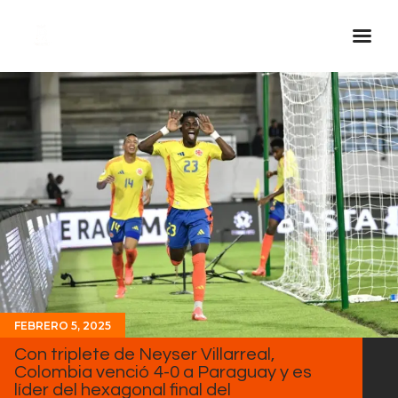
Inicio Real FM
Streaming
En Vivo
Descarga La APP
Programas
Noticias
Equipo
Sobre Nosotros
FEBRERO 5, 2025
Contactos
Con triplete de Neyser Villarreal,
Colombia venció 4-0 a Paraguay y es
líder del hexagonal final del