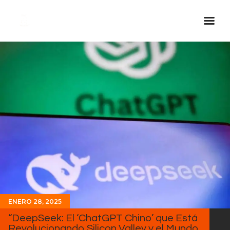
Inicio Real FM
Streaming
En Vivo
Descarga La APP
Programas
Noticias
Equipo
Sobre Nosotros
Contactos
ENERO 28, 2025
“DeepSeek: El ‘ChatGPT Chino’ que Está
Revolucionando Silicon Valley y el Mundo