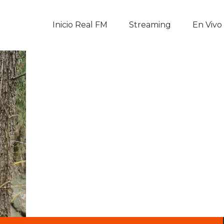
Inicio Real FM
Inicio Real FM
Streaming
En Vivo
Streaming
En Vivo
Descarga La APP
Programas
Noticias
Equipo
Sobre Nosotros