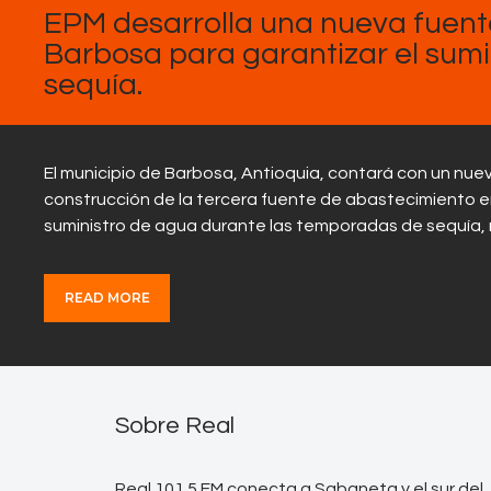
EPM desarrolla una nueva fuent
Barbosa para garantizar el sum
sequía.
El municipio de Barbosa, Antioquia, contará con un nue
construcción de la tercera fuente de abastecimiento e
suministro de agua durante las temporadas de sequía,
READ MORE
Sobre Real
Real 101.5 FM conecta a Sabaneta y el sur del