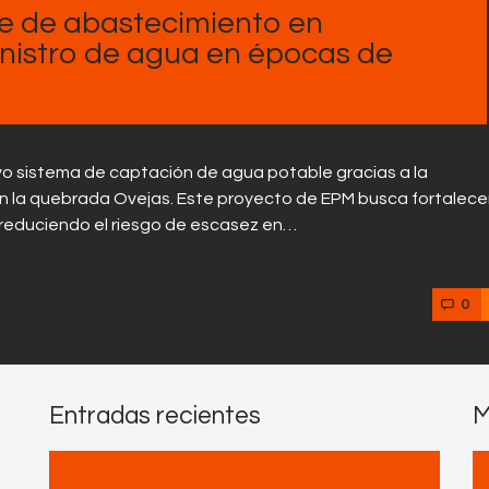
Contactos
e de abastecimiento en
inistro de agua en épocas de
vo sistema de captación de agua potable gracias a la
n la quebrada Ovejas. Este proyecto de EPM busca fortalecer
 reduciendo el riesgo de escasez en…
0
Entradas recientes
M