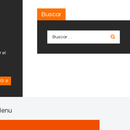
Buscar
Buscar:
 el
0
enu