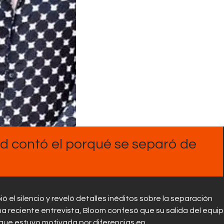
Contactos
 contó el porqué se separó de
 el silencio y reveló detalles inéditos sobre la separación
na reciente entrevista, Bloom confesó que su salida del equi
que estuvo motivada por diferencias en…