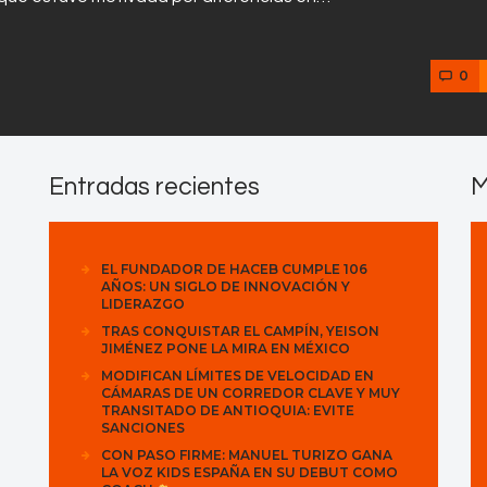
0
Entradas recientes
M
EL FUNDADOR DE HACEB CUMPLE 106
AÑOS: UN SIGLO DE INNOVACIÓN Y
LIDERAZGO
TRAS CONQUISTAR EL CAMPÍN, YEISON
JIMÉNEZ PONE LA MIRA EN MÉXICO
MODIFICAN LÍMITES DE VELOCIDAD EN
CÁMARAS DE UN CORREDOR CLAVE Y MUY
TRANSITADO DE ANTIOQUIA: EVITE
SANCIONES
CON PASO FIRME: MANUEL TURIZO GANA
LA VOZ KIDS ESPAÑA EN SU DEBUT COMO