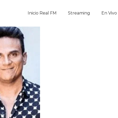
Inicio Real FM
Inicio Real FM
Streaming
En Vivo
Streaming
En Vivo
Descarga La APP
Programas
Noticias
Equipo
Sobre Nosotros