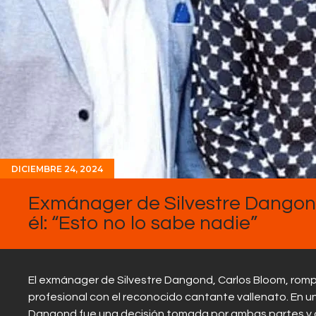
DICIEMBRE 24, 2024
Exmánager de Silvestre Dangond
él: “Esto no lo sabe nadie”
El exmánager de Silvestre Dangond, Carlos Bloom, rompió
profesional con el reconocido cantante vallenato. En u
Dangond fue una decisión tomada por ambas partes y 