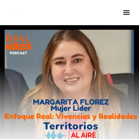
Inicio Real FM
Streaming
En Vivo
Descarga La APP
Programas
Noticias
Equipo
Sobre Nosotros
Contactos